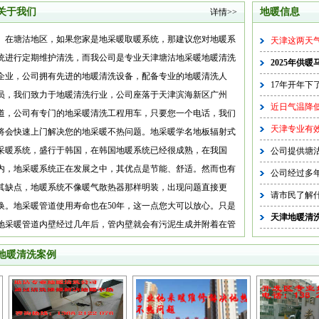
关于我们
地暖信息
详情>>
在塘沽地区，如果您家是地采暖取暖系统，那建议您对地暖系
天津这两天气
统进行定期维护清洗，而我公司是专业天津塘沽地采暖地暖清洗
2025年供
企业，公司拥有先进的地暖清洗设备，配备专业的地暖清洗人
17年开年下
员，我们致力于地暖清洗行业，公司座落于天津滨海新区广州
近日气温降低
道，公司有专门的地采暖清洗工程用车，只要您一个电话，我们
天津专业有效
将会快速上门解决您的地采暖不热问题。地采暖学名地板辐射式
采暖系统，盛行于韩国，在韩国地暖系统已经很成熟，在我国
公司提供塘沽
内，地采暖系统正在发展之中，其优点是节能、舒适。然而也有
公司经过多年
其缺点，地暖系统不像暖气散热器那样明装，出现问题直接更
请市民了解
换。地采暖管道使用寿命也在50年，这一点您大可以放心。只是
天津地暖清
地采暖管道内壁经过几年后，管内壁就会有污泥生成并附着在管
道内壁，（当然暖气片同样也会形成污泥污垢，只是暖气片内腔
地暖清洗案例
较大，不太明显，不易察觉）降低采暖散热系数。导致地板热量
辐射降低。所以地采暖必须进行定期的清洗保养。经过专业的设
备，专业操作后，地暖就会恢复从前的性能，让您的居室温暖如
春。