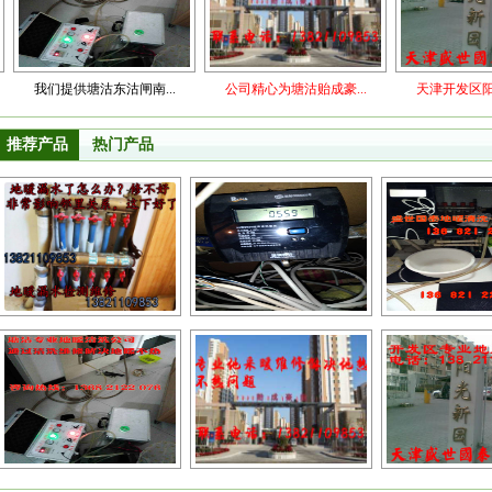
们提供塘沽东沽闸南...
公司精心为塘沽贻成豪...
天津开发区阳光家园地.
推荐产品
热门产品