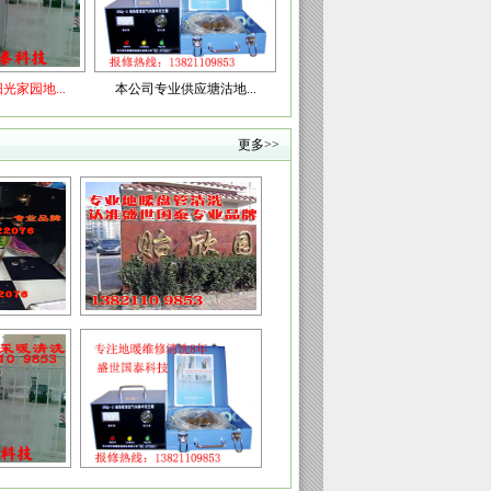
..
本公司专业供应塘沽地...
公司在碧海鸿庭精心解...
欢迎塘沽
更多>>