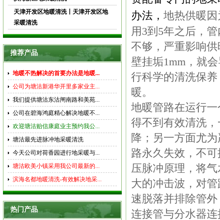
天津开发区地暖清洗丨天津开发区地
办法，
地热供暖因
采暖清洗
用3到5年之后，
不够，严重影响供
推荐产品
壁挂垢1mm，就会
地暖不热解决的首要办法是地暖...
行科学的清洗保养
公司为塘沽新港华开里多家业主...
暖。
我们提供塘沽东沽闸南路和美苑...
地暖管路在运行一
公司在碧海鸿庭精心解决地暖不...
得不到有效清洗，
欢迎塘沽贻信康庭业主预约我公...
降；另一方面尤为
塘沽最先进脉冲地采暖清洗
路永久失效，不可
今天公司对荷香园进行地采暖与...
塘沽欧美小镇采用我公司最新的...
压脉冲原理，将气
滨海名都地暖清洗-有效解决地采...
大的冲击波，对管
速脱落并排除管外
热门产品
连接管与分水器连