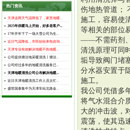
热门资讯
伤地热管道；
施工，容易使
天津这两天气温降低了，家里地暖...
2025年供暖马上开始，好多老客户...
等相关的部位易
17年开年下了一场大雪公司为生...
——不需药剂
近日气温降低，市民纷纷来电咨询...
清洗原理可同
天津专业有效解决地暖不热地暖...
公司提供塘沽地采暖清洗丨塘沽...
垢导致阀门堵
公司经过多年的地暖清洗服务已...
分水器安置于
天津地暖清洗公司公布解决地暖...
施工。
近日天津地暖清洗工作人员太忙...
盛世国泰集中为天津车站北路金...
我公司凭借多
将气水混合介
大的冲击波，
震荡，使其迅