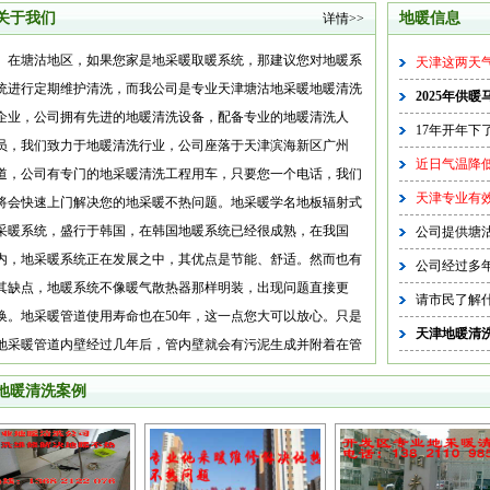
关于我们
地暖信息
详情>>
在塘沽地区，如果您家是地采暖取暖系统，那建议您对地暖系
天津这两天气
统进行定期维护清洗，而我公司是专业天津塘沽地采暖地暖清洗
2025年供
企业，公司拥有先进的地暖清洗设备，配备专业的地暖清洗人
17年开年下
员，我们致力于地暖清洗行业，公司座落于天津滨海新区广州
近日气温降低
道，公司有专门的地采暖清洗工程用车，只要您一个电话，我们
天津专业有效
将会快速上门解决您的地采暖不热问题。地采暖学名地板辐射式
采暖系统，盛行于韩国，在韩国地暖系统已经很成熟，在我国
公司提供塘沽
内，地采暖系统正在发展之中，其优点是节能、舒适。然而也有
公司经过多年
其缺点，地暖系统不像暖气散热器那样明装，出现问题直接更
请市民了解
换。地采暖管道使用寿命也在50年，这一点您大可以放心。只是
天津地暖清
地采暖管道内壁经过几年后，管内壁就会有污泥生成并附着在管
道内壁，（当然暖气片同样也会形成污泥污垢，只是暖气片内腔
地暖清洗案例
较大，不太明显，不易察觉）降低采暖散热系数。导致地板热量
辐射降低。所以地采暖必须进行定期的清洗保养。经过专业的设
备，专业操作后，地暖就会恢复从前的性能，让您的居室温暖如
春。