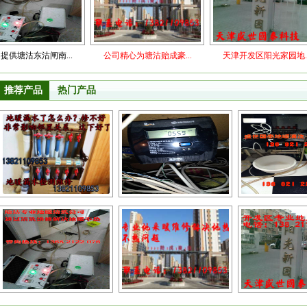
沽闸南...
公司精心为塘沽贻成豪...
天津开发区阳光家园地...
推荐产品
热门产品