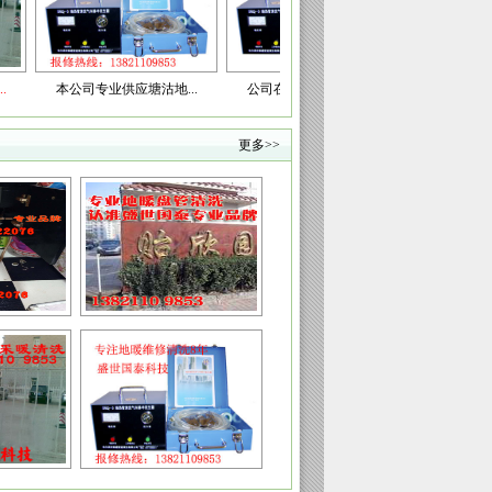
本公司专业供应塘沽地...
公司在碧海鸿庭精心解...
欢迎塘沽贻信康庭业主
更多>>