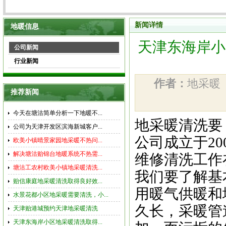
新闻详情
地暖信息
天津东海岸小
公司新闻
行业新闻
作者：
地采
推荐新闻
今天在塘沽简单分析一下地暖不...
地采暖清洗要
公司为天津开发区滨海新城客户...
公司成立于
20
欧美小镇晴景家园地采暖不热问...
解决塘沽贻锦台地暖系统不热需...
维修清洗工作
塘沽工农村欧美小镇地采暖清洗...
我们要了解基
贻信康庭地采暖清洗取得良好效...
用暖气供暖和
水景花都小区地采暖需要清洗，小...
久长，采暖管
天津贻港城预约天津地采暖清洗
天津东海岸小区地采暖清洗取得...