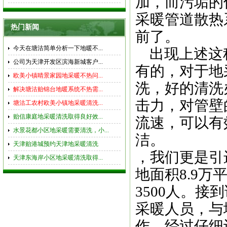
加，而污垢的
采暖管道散热
热门新闻
前了。
今天在塘沽简单分析一下地暖不...
出现上述这
公司为天津开发区滨海新城客户...
有的，对于地
欧美小镇晴景家园地采暖不热问...
洗，好的清洗
解决塘沽贻锦台地暖系统不热需...
击力，对管壁
塘沽工农村欧美小镇地采暖清洗...
贻信康庭地采暖清洗取得良好效...
流速，可以有
水景花都小区地采暖需要清洗，小...
洁。
天津贻港城预约天津地采暖清洗
，我们更是引
天津东海岸小区地采暖清洗取得...
地面积8.9
3500人。
采暖人员，与
作，经过仔细